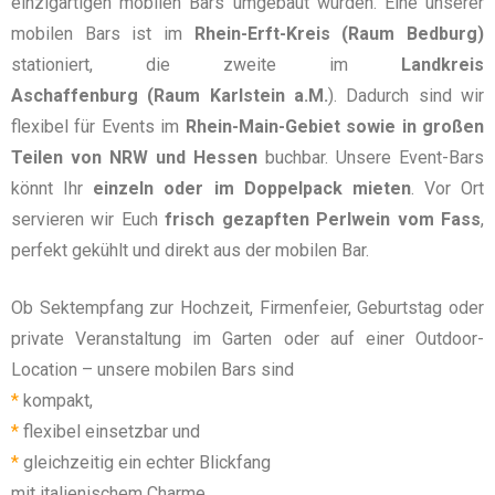
einzigartigen mobilen Bars umgebaut wurden. Eine unserer
mobilen Bars ist im
Rhein-Erft-Kreis (Raum Bedburg)
stationiert, die zweite im
Landkreis
Aschaffenburg
(
Raum
Karlstein a.M.
). Dadurch sind wir
flexibel für Events im
Rhein-Main-Gebiet sowie in großen
Teilen von NRW und Hessen
buchbar. Unsere Event-Bars
könnt Ihr
einzeln oder im Doppelpack mieten
. Vor Ort
servieren wir Euch
frisch gezapften Perlwein vom Fass
,
perfekt gekühlt und direkt aus der mobilen Bar.
Ob
Sektempfang zur Hochzeit
, Firmenfeier, Geburtstag oder
private Veranstaltung im Garten oder auf einer Outdoor-
Location – unsere mobilen Bars sind
*
kompakt,
*
flexibel einsetzbar und
*
gleichzeitig ein echter Blickfang
mit italienischem Charme.